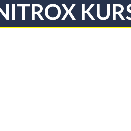
NITROX KUR
26. FEBRUAR 2020
|
IN
ALLGEMEIN
|
BY
PETERHAUSMANN