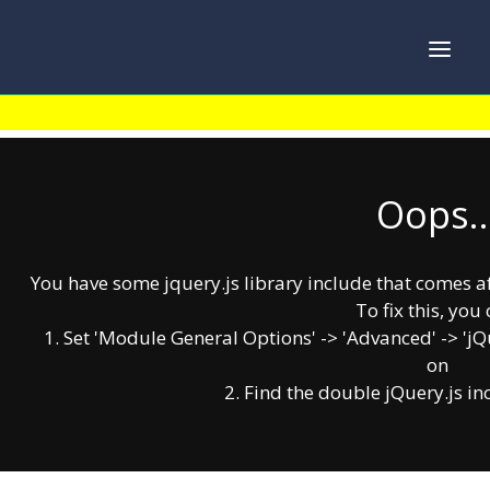
Oops..
You have some jquery.js library include that comes afte
To fix this, you 
1. Set 'Module General Options' -> 'Advanced' -> 'jQue
on
2. Find the double jQuery.js in