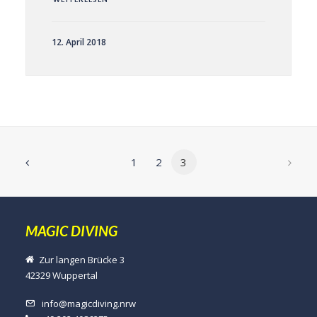
12. April 2018
1
2
3
MAGIC DIVING
Zur langen Brücke 3
42329 Wuppertal
info@magicdiving.nrw