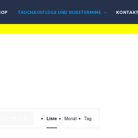
HOP
TAUCHAUSFLÜGE UND KURSTERMINE
KONTAK
Veranstaltung
Liste
Monat
Tag
TALTUNGEN
Ansichtennavigat