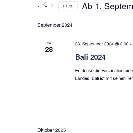
nach
Ab 1. Septem
Heute
Ansichtennavigation
Veranstaltungen
Datum
nach
auswählen
September 2024
Schlüsselwort.
SA
28. September 2024 @ 8:00
-
28
Bali 2024
Entdecke die Faszination ein
Landes. Bali ist mit seinen T
Oktober 2025