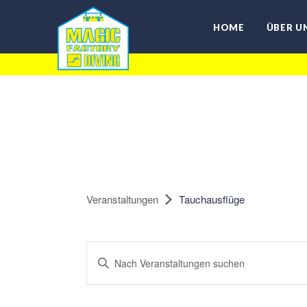
HOME
ÜBER U
Veranstaltungen
Tauchausflüge
Veranstaltungen
Suchbegriff
Such-
eingeben.
Suche
und