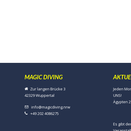
MAGIC DIVING
AKTUE
Zur langen Brücke 3
Jeden Mon
42329 Wuppertal
UNS!
Ägypten 2
info@magicdiving.nrw
+49 202 4086275
Es gibt d
Veranstal