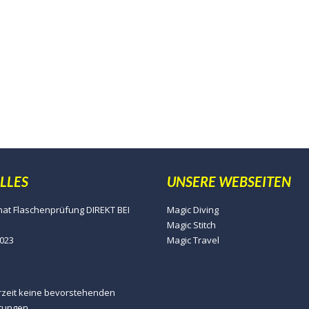
LLES
UNSERE WEBSEITEN
at Flaschenprüfung DIREKT BEI
Magic Diving
Magic Stitch
023
Magic Travel
erzeit keine bevorstehenden
tungen.